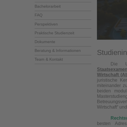
Bachelorarbeit
FAQ
Perspektiven
Praktische Studienzeit
Dokumente
Beratung & Informationen
Studienin
Team & Kontakt
Die U
Staatsexamen
Wirtschaft (A
juristische K
miteinander 
beiden modul
Masterstudien
Betreuungsverh
Wirtschaft“ un
Rechts
besten Adres