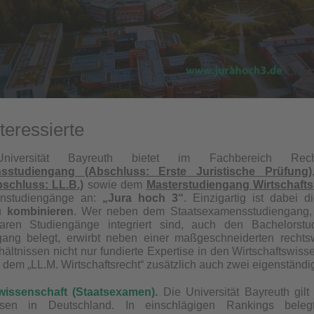
teressierte
niversität Bayreuth bietet im Fachbereich Rech
sstudiengang (Abschluss: Erste Juristische Prüfung)
bschluss: LL.B.)
sowie dem
Masterstudiengang Wirtschafts
ernstudiengänge an:
„Jura hoch 3“
. Einzigartig ist dabei d
zu
kombinieren
. Wer neben dem Staatsexamensstudiengang, in
aren Studiengänge integriert sind, auch den Bachelors
gang belegt, erwirbt neben einer maßgeschneiderten rechtsw
ältnissen nicht nur fundierte Expertise in den Wirtschaftswis
d dem „LL.M. Wirtschaftsrecht“ zusätzlich auch zwei eigenständi
wissenschaft (Staatsexamen).
Die Universität Bayreuth gilt
sen in Deutschland. In einschlägigen Rankings beleg