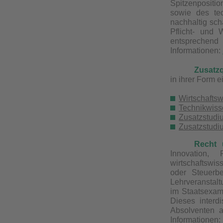
Spitzenpositi
sowie des tec
nachhaltig sch
Pflicht- und 
entsprechend
Informationen:
Zusatzq
in ihrer Form e
Wirtschafts
Technikwiss
Zusatzstudiu
Zusatzstudiu
Recht 
Innovation, 
wirtschaftswis
oder Steuerbe
Lehrveranstalt
im Staatsexam
Dieses interd
Absolventen a
Informationen: