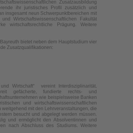
tschaftswissenschaftlichen Zusatzausbildung
ende ihr juristisches Profil zusätzlich und
hl an insgesamt neun Schwerpunktbereichen mit
und Wirtschaftswissenschaftlichen Fakultät
 wirtschaftsrechtliche Prägung. Weitere
 Bayreuth bietet neben dem Hauptstudium vier
nde Zusatzqualifikationen:
d Wirtschaft“ vereint Interdisziplinarität,
reit gefächerte, fundierte rechts- und
rtschaftsunternehmen wie beispielsweise Banken
istischen und wirtschaftswi
ssenschaftlichen
 weitgehend mit den Lehrveranstaltungen, die
estern besucht und abgelegt werden müssen.
alig und ermöglicht den Absolventinnen und
tiven nach Abschluss des Studiums.
Weit
ere