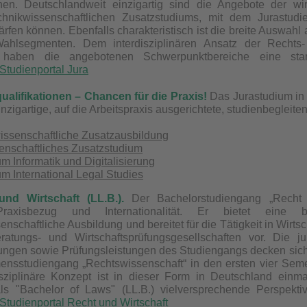
onen. Deutschlandweit einzigartig sind die Angebote der wir
hnikwissenschaftlichen Zusatzstudiums, mit dem Jurastudier
ärfen können. Ebenfalls charakteristisch ist die breite Auswa
Wahlsegmenten. Dem interdisziplinären Ansatz der Rechts- 
 haben die angebotenen Schwerpunktbereiche eine starke
Studienportal Jura
ualifikationen – Chancen für die Praxis!
Das Jurastudium in
inzigartige, auf die Arbeitspraxis ausgerichtete, studienbegleite
wissenschaftliche Zusatzausbildung
enschaftliches Zusatzstudium
m Informatik und Digitalisierung
m International Legal Studies
und Wirtschaft (LL.B.).
Der Bachelorstudiengang „Recht un
Praxisbezug und Internationalität. Er bietet eine b
senschaftliche Ausbildung und bereitet für die Tätigkeit in Wi
ratungs- und Wirtschaftsprüfungsgesellschaften vor. Die jur
ungen sowie Prüfungsleistungen des Studiengangs decken sich
ensstudiengang „Rechtswissenschaft“ in den ersten vier Sem
isziplinäre Konzept ist in dieser Form in Deutschland einm
ls "Bachelor of Laws" (LL.B.) vielversprechende Perspek
Studienportal Recht und Wirtschaft