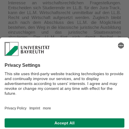
Interesse an wirtschaftsrechtlichen Fragestellungen.
Entscheiden sich Studierende im LL.B. für den Jura-Track,
kann der LL.M. Wirtschaftsrecht unmittelbar auf den LL.B.
Recht und Wirtschaft aufgesetzt werden. Zugleich bleibt
auch nach dem Abschluss des LL.M. die Möglichkeit
bestehen, den Weg in die klassische juristische Ausbildung
einzuschlagen und das juristische Staatsexamen
abzulegen. Der LL.M. fügt sich damit flexibel in
unterschiedliche Studien- und Karrierewege ein und trägt
dazu bei, das gesamte rechtswissenschaftliche Spektrum
an der Universität Bayreuth sinnvoll zu ergänzen und
abzurunden.
Inhaltlich verbindet der Studiengang dabei weiterhin
juristische und wirtschaftswissenschaftliche Perspektiven.
Damit folgt er konsequent dem Profil der Fakultät.
Verantwortlich für die Redaktion:
Johanna Freitag