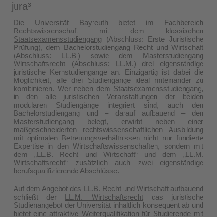
jura³
Die Universität Bayreuth bietet im Fachbereich
Rechtswissenschaft mit dem
klassischen
Staatsexamensstudiengang
(Abschluss: Erste Juristische
Prüfung), dem Bachelorstudiengang Recht und Wirtschaft
(Abschluss: LL.B.) sowie dem Masterstudiengang
Wirtschaftsrecht (Abschluss: LL.M.) drei eigenständige
juristische Kernstudiengänge an. Einzigartig ist dabei die
Möglichkeit, alle drei Studiengänge ideal miteinander zu
kombinieren. Wer neben dem Staatsexamensstudiengang,
in den alle juristischen Veranstaltungen der beiden
modularen Studiengänge integriert sind, auch den
Bachelorstudiengang und – darauf aufbauend – den
Masterstudiengang belegt, erwirbt neben einer
maßgeschneiderten rechtswissenschaftlichen Ausbildung
mit optimalen Betreuungsverhältnissen nicht nur fundierte
Expertise in den Wirtschaftswissenschaften, sondern mit
dem „LL.B. Recht und Wirtschaft“ und dem „LL.M.
Wirtschaftsrecht“ zusätzlich auch zwei eigenständige
berufsqualifizierende Abschlüsse.
Auf dem Angebot des
LL.B. Recht und Wirtschaft
aufbauend
schließt der
LL.M. Wirtschaftsrecht
das juristische
Studienangebot der Universität inhaltlich konsequent ab und
bietet eine attraktive Weiterqualifikation für Studierende mit